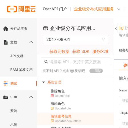
企业级分布式应用服务
OpenAPI 门户
企业级分布式应用服务
U
云产品主页
编辑
2017-08-01
文档
服务
获取元数据
获取 SDK
服务区域
API 文档
参
RAM 鉴权文档
找不到 API ? 点击
反馈吧
简洁
输入
系统管理
调试
▶
Name
删除角色
DeleteRole
SDK
编辑角色
UpdateRole
安装
Teleph
编辑账号信息
UpdateAccountInfo
示例