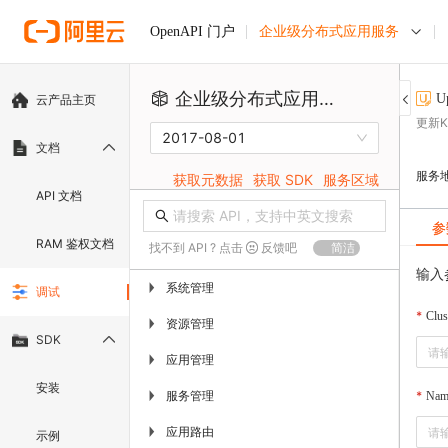
企业级分布式应用服务
OpenAPI 门户
企业级分布式应用服务
U
云产品主页
更新K
2017-08-01
文档
服务
获取元数据
获取 SDK
服务区域
API 文档
参
RAM 鉴权文档
找不到 API ? 点击
反馈吧
简洁
输入
系统管理
▶
调试
Clus
资源管理
▶
SDK
应用管理
▶
安装
服务管理
▶
Nam
应用路由
▶
示例