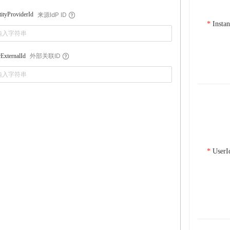
来源IdP ID
tityProviderId
Insta
外部关联ID
ExternalId
UserI