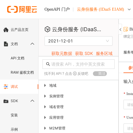
云身份服务 (IDaaS EIAM)
OpenAPI 门户
云身份服务 (IDaaS EIAM)
B
云产品主页
绑定
2021-12-01
文档
服务
获取元数据
获取 SDK
服务区域
API 文档
参
RAM 鉴权文档
找不到 API ? 点击
反馈吧
简洁
输入
地域
▶
调试
Inst
实例管理
▶
SDK
域名管理
▶
安装
应用管理
▶
User
M2M管理
▶
示例