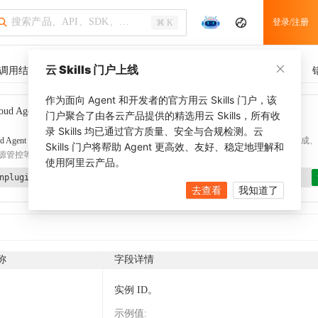
登录/注册
⌘ K
云 Skills 门户上线
调用结果
SDK 示例
CLI 示例
相关示例
调用历史
作为面向 Agent 和开发者的官方用云 Skills 门户，该
oud Agent Toolkit
了解更多
门户聚合了由各云产品提供的精选用云 Skills，所有收
录 Skills 均已通过官方质量、安全与合规检测。云
d Agent Toolkit
提供 Agent 插件、技能、MCP 配置和验证工具，涵盖 SDK 代码生成、Ter
Skills 门户将帮助 Agent 更高效、友好、稳定地理解和
源管控等能力。通过
alibabacloud-agent-toolkit-install
技能可快速完成本地配置。
使用阿里云产品。
nplugin aliyun/alibabacloud-agent-toolkit
去查看
我知道了
称
字段详情
实例 ID。
示例值
: