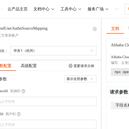
云产品主页
文档中心
工具中心
服务广场
···
文档
indUserAuthnSourceMapping
三方登录账户
Alibaba Cl
地址：
华东1（杭州）
Alibaba Clou
编写、云资
数配置
高级配置
需要请求示例
npx ope
参数
展示全部参数
实例ID
anceId
请求参数
字段名
用户ID
Id