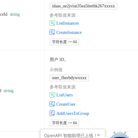
idaas_ue2jvisn35ea5lmthk267xxxxx
nceId
string
参考取值来源
:
ListInstances
CreateInstance
字符长度 <= 64
用户 ID。
示例值
:
user_fherbdywxxxx
参考取值来源
:
d
string
ListUsers
CreateUser
AddUsersToGroup
字符长度 <= 64
OpenAPI
智能助理已上线！