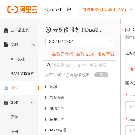
云身份服务 (IDaaS EIAM)
OpenAPI 门户
云身份服务 (IDaaS EIAM)
De
云产品主页
删除
2021-12-01
文档
服务
获取元数据
获取 SDK
服务区域
API 文档
参
RAM 鉴权文档
找不到 API ? 点击
反馈吧
简洁
输入
地域
▶
调试
Inst
实例管理
▶
SDK
域名管理
▶
安装
应用管理
▶
Fede
M2M管理
▶
示例