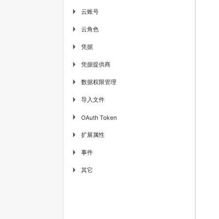
云账号
▶
云角色
▶
凭据
▶
凭据提供商
▶
数据权限管理
▶
导入文件
▶
▶
OAuth Token
扩展属性
▶
事件
▶
其它
▶