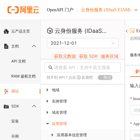
云身份服务 (IDaaS EIAM)
OpenAPI 门户
云身份服务 (IDaaS EIAM)
E
云产品主页
启用
2021-12-01
文档
服务
获取元数据
获取 SDK
服务区域
API 文档
参
RAM 鉴权文档
找不到 API ? 点击
反馈吧
简洁
输入
地域
▶
调试
Inst
实例管理
▶
SDK
域名管理
▶
安装
应用管理
Appl
▶
应用基本信息管理
▶
示例