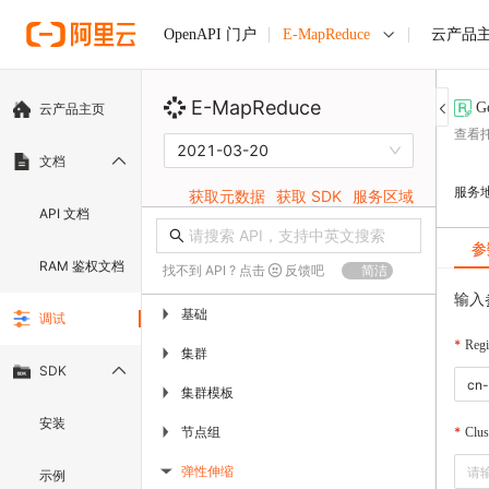
E-MapReduce
云产品
OpenAPI 门户
E-MapReduce
G
云产品主页
查看
2021-03-20
文档
服务
获取元数据
获取 SDK
服务区域
API 文档
参
RAM 鉴权文档
找不到 API ? 点击
反馈吧
简洁
输入
基础
▶
调试
Regi
集群
▶
SDK
集群模板
▶
安装
节点组
▶
Clus
弹性伸缩
示例
▶