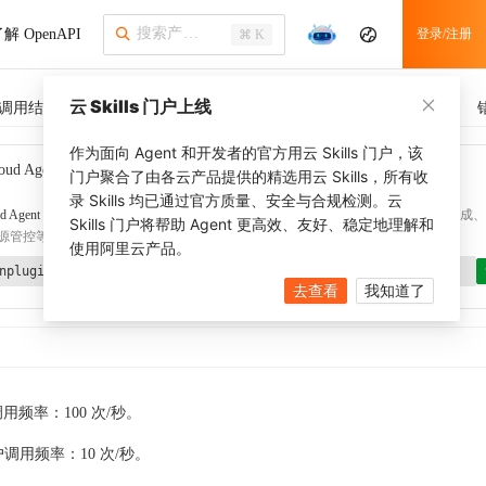
解 OpenAPI
登录/注册
⌘ K
云 Skills 门户上线
调用结果
SDK 示例
CLI 示例
相关示例
调用历史
作为面向 Agent 和开发者的官方用云 Skills 门户，该
oud Agent Toolkit
了解更多
门户聚合了由各云产品提供的精选用云 Skills，所有收
录 Skills 均已通过官方质量、安全与合规检测。云
d Agent Toolkit
提供 Agent 插件、技能、MCP 配置和验证工具，涵盖 SDK 代码生成、Ter
Skills 门户将帮助 Agent 更高效、友好、稳定地理解和
源管控等能力。通过
alibabacloud-agent-toolkit-install
技能可快速完成本地配置。
使用阿里云产品。
nplugin aliyun/alibabacloud-agent-toolkit
去查看
我知道了
 调用频率：100 次/秒。
调用频率：10 次/秒。