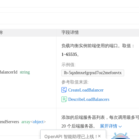
称
字段详情
负载均衡实例前端使用的端口。取值：
1
~
65535
。
示例值
:
alancerId
string
lb-5qzdmxefgrpxd7oz2mefonvtx
参考取值来源
:
CreateLoadBalancer
DescribeLoadBalancers
添加的后端服务器列表，每次调用最多
endServers
array
<
object
>
20 个后端服务器。
展开详情
OpenAPI
智能助理已上线！