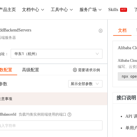
产品主页
文档中心
工具中心
服务广场
Skills
了
HOT
文档
ddBackendServers
后端服务器
Alibaba Cl
地址：
华东1（杭州）
Alibaba Clou
编写、云资
数配置
高级配置
需要请求示例
npx ope
参数
展示全部参数
接口说明
注意事项
负载均衡实例前端使用的端口
BalancerId
API
单用户