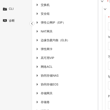
交换机
▶
CLI
安全组
▶
诊断
弹性公网IP（EIP）
▶
NAT网关
▶
W
边缘负载均衡（ELB）
▶
弹性网卡
▶
T
高可用VIP
▶
网络ACL
▶
协同存储NAS
▶
I
协同存储EOS
▶
存储网关
▶
P
存储卷
▶