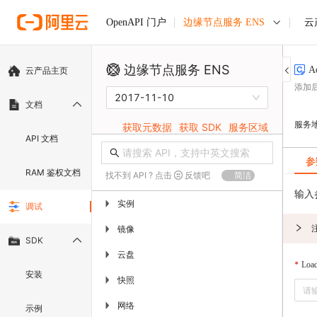
边缘节点服务 ENS
云
OpenAPI 门户
边缘节点服务 ENS
A
云产品主页
添加
2017-11-10
文档
服务
获取元数据
获取 SDK
服务区域
API 文档
参
RAM 鉴权文档
找不到 API ? 点击
反馈吧
简洁
输入
实例
▶
调试
镜像
▶
SDK
云盘
▶
Load
安装
快照
▶
网络
▶
示例