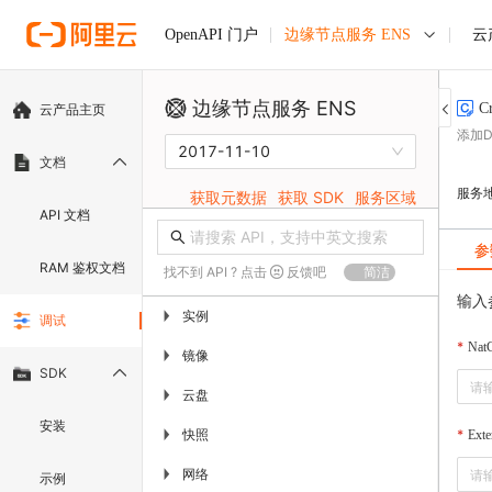
边缘节点服务 ENS
云
OpenAPI 门户
边缘节点服务 ENS
C
云产品主页
添加D
2017-11-10
文档
服务
获取元数据
获取 SDK
服务区域
API 文档
参
RAM 鉴权文档
找不到 API ? 点击
反馈吧
简洁
输入
实例
▶
调试
Nat
镜像
▶
SDK
云盘
▶
安装
快照
▶
Exte
网络
▶
示例