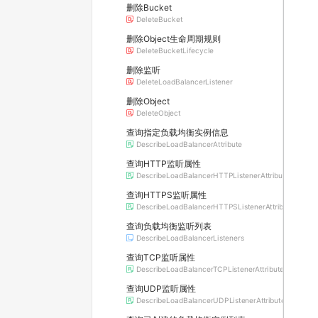
删除Bucket
DeleteBucket
删除Object生命周期规则
DeleteBucketLifecycle
删除监听
DeleteLoadBalancerListener
删除Object
DeleteObject
查询指定负载均衡实例信息
DescribeLoadBalancerAttribute
查询HTTP监听属性
DescribeLoadBalancerHTTPListenerAttribute
查询HTTPS监听属性
DescribeLoadBalancerHTTPSListenerAttribute
查询负载均衡监听列表
DescribeLoadBalancerListeners
查询TCP监听属性
DescribeLoadBalancerTCPListenerAttribute
查询UDP监听属性
DescribeLoadBalancerUDPListenerAttribute