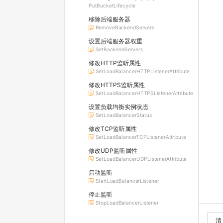
PutBucketLifecycle
移除后端服务器
RemoveBackendServers
设置后端服务器权重
SetBackendServers
修改HTTP监听属性
SetLoadBalancerHTTPListenerAttribute
修改HTTPS监听属性
SetLoadBalancerHTTPSListenerAttribute
设置负载均衡实例状态
SetLoadBalancerStatus
修改TCP监听属性
SetLoadBalancerTCPListenerAttribute
修改UDP监听属性
SetLoadBalancerUDPListenerAttribute
启动监听
StartLoadBalancerListener
停止监听
StopLoadBalancerListener
清