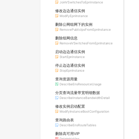
JoinVSwitchesToEpnInstance
修改边边通信实例
ModifyEpnInstance
删除公网组网下的实例
RemovePublicIpsFromEpnInstance
删除组网信息
RemoveVSwitchesFromEpnInstance
启动边边通信实例
StartEpnInstance
停止边边通信实例
StopEpnInstance
查询资源用量
DescribeEnsResourceUsage
分页查询流量带宽明细数据
DescribeInstanceBandwidthDetail
修改实例启动配置
ModifyInstanceBootConfiguration
查询路由表
DescribeEnsRouteTables
删除高可用VIP
DeleteHaVips