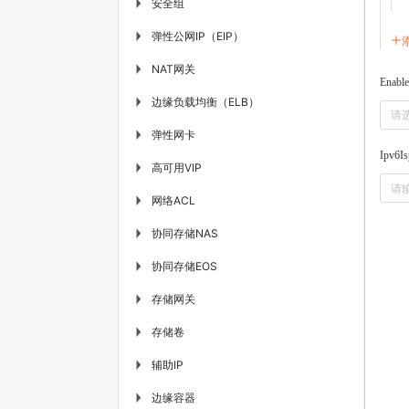
安全组
▶
弹性公网IP（EIP）
▶
NAT网关
▶
Enabl
边缘负载均衡（ELB）
▶
请
弹性网卡
▶
Ipv6Is
高可用VIP
▶
网络ACL
▶
协同存储NAS
▶
协同存储EOS
▶
存储网关
▶
存储卷
▶
辅助IP
▶
边缘容器
▶