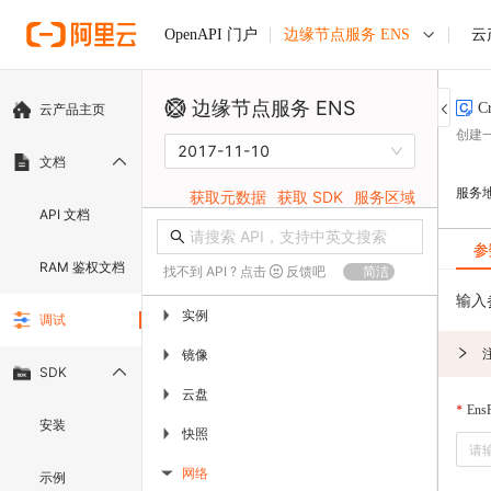
边缘节点服务 ENS
云
OpenAPI 门户
边缘节点服务 ENS
C
云产品主页
创建
2017-11-10
文档
服务
获取元数据
获取 SDK
服务区域
API 文档
参
RAM 鉴权文档
找不到 API ? 点击
反馈吧
简洁
输入
实例
▶
调试
镜像
▶
SDK
云盘
▶
Ens
安装
快照
▶
网络
示例
▶