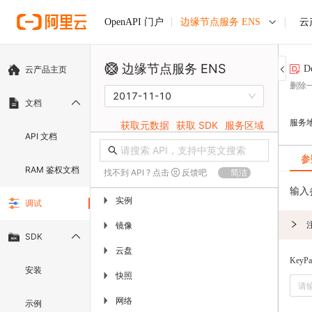
边缘节点服务 ENS
云
OpenAPI 门户
边缘节点服务 ENS
D
云产品主页
删除
2017-11-10
文档
服务
获取元数据
获取 SDK
服务区域
API 文档
参
RAM 鉴权文档
找不到 API ? 点击
反馈吧
简洁
输入
实例
▶
调试
镜像
▶
SDK
云盘
▶
KeyPa
安装
快照
▶
网络
▶
示例