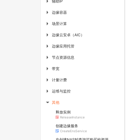
辅助IP
▶
边缘容器
▶
场景计算
▶
边缘云安卓（AIC）
▶
边缘应用托管
▶
节点资源信息
▶
带宽
▶
计量计费
▶
运维与监控
▶
其他
▶
释放实例
ReleaseInstance
创建边缘服务
CreateEnsService
在创建NAS时查询可购买的资源