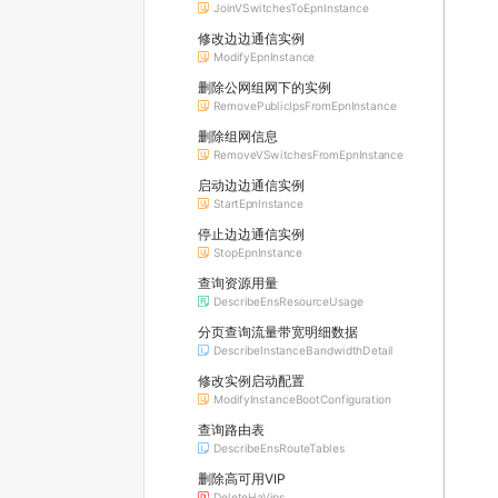
JoinVSwitchesToEpnInstance
修改边边通信实例
ModifyEpnInstance
删除公网组网下的实例
RemovePublicIpsFromEpnInstance
删除组网信息
RemoveVSwitchesFromEpnInstance
启动边边通信实例
StartEpnInstance
停止边边通信实例
StopEpnInstance
查询资源用量
DescribeEnsResourceUsage
分页查询流量带宽明细数据
DescribeInstanceBandwidthDetail
修改实例启动配置
ModifyInstanceBootConfiguration
查询路由表
DescribeEnsRouteTables
删除高可用VIP
DeleteHaVips