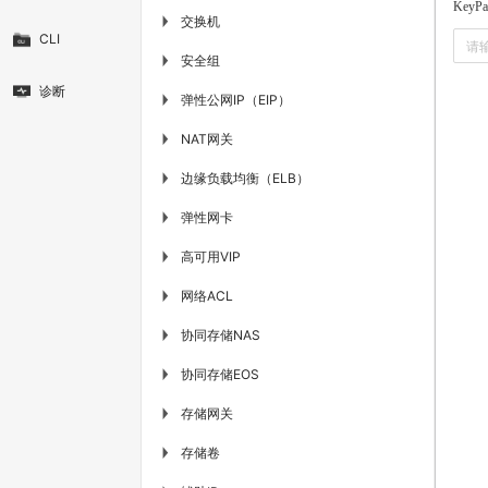
KeyPa
交换机
▶
CLI
安全组
▶
诊断
弹性公网IP（EIP）
▶
NAT网关
▶
边缘负载均衡（ELB）
▶
弹性网卡
▶
高可用VIP
▶
网络ACL
▶
协同存储NAS
▶
协同存储EOS
▶
存储网关
▶
存储卷
▶