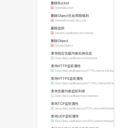
删除Bucket
DeleteBucket
删除Object生命周期规则
DeleteBucketLifecycle
删除监听
DeleteLoadBalancerListener
删除Object
DeleteObject
查询指定负载均衡实例信息
DescribeLoadBalancerAttribute
查询HTTP监听属性
DescribeLoadBalancerHTTPListenerAttribute
查询HTTPS监听属性
DescribeLoadBalancerHTTPSListenerAttribute
查询负载均衡监听列表
DescribeLoadBalancerListeners
查询TCP监听属性
DescribeLoadBalancerTCPListenerAttribute
查询UDP监听属性
DescribeLoadBalancerUDPListenerAttribute