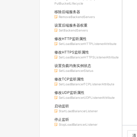
PutBucketLifecycle
移除后端服务器
RemoveBackendServers
设置后端服务器权重
SetBackendServers
修改HTTP监听属性
SetLoadBalancerHTTPListenerAttribute
修改HTTPS监听属性
SetLoadBalancerHTTPSListenerAttribute
设置负载均衡实例状态
SetLoadBalancerStatus
修改TCP监听属性
SetLoadBalancerTCPListenerAttribute
修改UDP监听属性
SetLoadBalancerUDPListenerAttribute
启动监听
StartLoadBalancerListener
停止监听
StopLoadBalancerListener
清