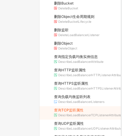
删除Bucket
DeleteBucket
删除Object生命周期规则
DeleteBucketLifecycle
删除监听
DeleteLoadBalancerListener
删除Object
DeleteObject
查询指定负载均衡实例信息
DescribeLoadBalancerAttribute
查询HTTP监听属性
DescribeLoadBalancerHTTPListenerAttribute
查询HTTPS监听属性
DescribeLoadBalancerHTTPSListenerAttribute
查询负载均衡监听列表
DescribeLoadBalancerListeners
查询TCP监听属性
DescribeLoadBalancerTCPListenerAttribute
查询UDP监听属性
DescribeLoadBalancerUDPListenerAttribute