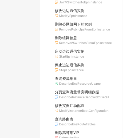
JoinVSwitchesToEpnInstance
修改边边通信实例
ModifyEpnInstance
删除公网组网下的实例
RemovePublicIpsFromEpnInstance
删除组网信息
RemoveVSwitchesFromEpnInstance
启动边边通信实例
StartEpnInstance
停止边边通信实例
StopEpnInstance
查询资源用量
DescribeEnsResourceUsage
分页查询流量带宽明细数据
DescribeInstanceBandwidthDetail
修改实例启动配置
ModifyInstanceBootConfiguration
查询路由表
DescribeEnsRouteTables
删除高可用VIP
DeleteHaVips