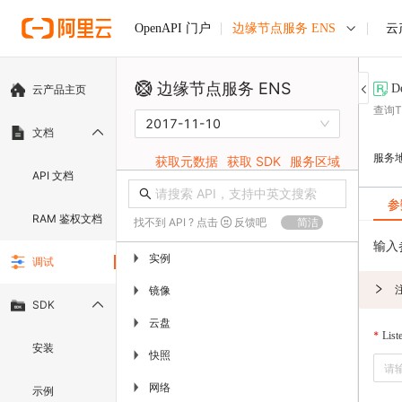
边缘节点服务 ENS
云
OpenAPI 门户
边缘节点服务 ENS
D
云产品主页
查询
2017-11-10
文档
服务
获取元数据
获取 SDK
服务区域
API 文档
参
RAM 鉴权文档
找不到 API ? 点击
反馈吧
简洁
输入
实例
▶
调试
镜像
▶
SDK
云盘
▶
List
安装
快照
▶
网络
▶
示例