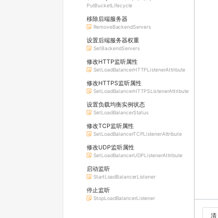
PutBucketLifecycle
移除后端服务器
RemoveBackendServers
设置后端服务器权重
SetBackendServers
修改HTTP监听属性
SetLoadBalancerHTTPListenerAttribute
修改HTTPS监听属性
SetLoadBalancerHTTPSListenerAttribute
设置负载均衡实例状态
SetLoadBalancerStatus
修改TCP监听属性
SetLoadBalancerTCPListenerAttribute
修改UDP监听属性
SetLoadBalancerUDPListenerAttribute
启动监听
StartLoadBalancerListener
停止监听
StopLoadBalancerListener
清