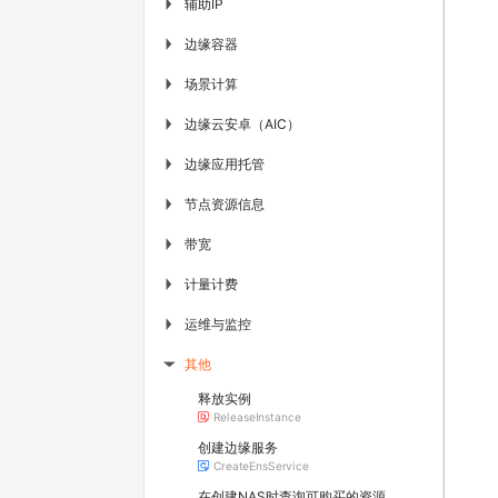
辅助IP
▶
边缘容器
▶
场景计算
▶
边缘云安卓（AIC）
▶
边缘应用托管
▶
节点资源信息
▶
带宽
▶
计量计费
▶
运维与监控
▶
其他
▶
释放实例
ReleaseInstance
创建边缘服务
CreateEnsService
在创建NAS时查询可购买的资源