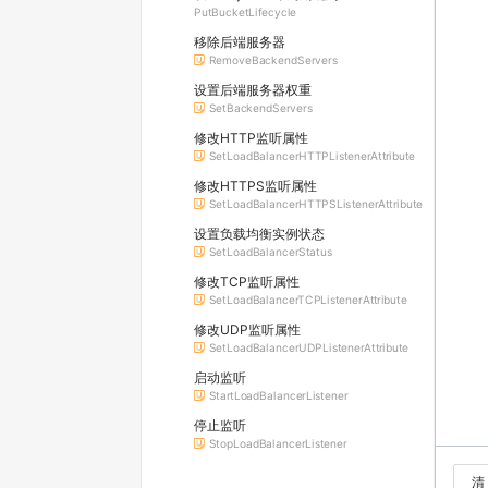
PutBucketLifecycle
移除后端服务器
RemoveBackendServers
设置后端服务器权重
SetBackendServers
修改HTTP监听属性
SetLoadBalancerHTTPListenerAttribute
修改HTTPS监听属性
SetLoadBalancerHTTPSListenerAttribute
设置负载均衡实例状态
SetLoadBalancerStatus
修改TCP监听属性
SetLoadBalancerTCPListenerAttribute
修改UDP监听属性
SetLoadBalancerUDPListenerAttribute
启动监听
StartLoadBalancerListener
停止监听
StopLoadBalancerListener
清