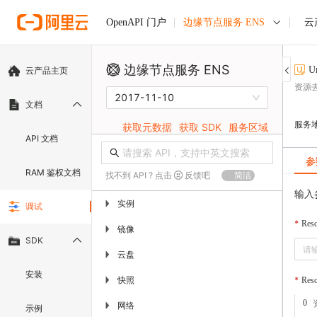
边缘节点服务 ENS
云
OpenAPI 门户
边缘节点服务 ENS
U
云产品主页
资源
2017-11-10
文档
服务
获取元数据
获取 SDK
服务区域
API 文档
参
RAM 鉴权文档
找不到 API ? 点击
反馈吧
简洁
输入
实例
▶
调试
Res
镜像
▶
SDK
云盘
▶
安装
快照
▶
Reso
0
网络
▶
示例