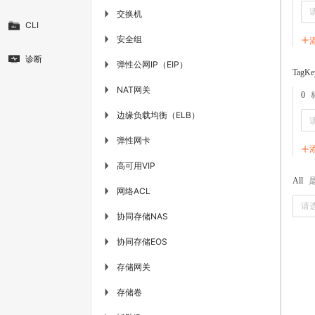
交换机
▶
CLI
安全组
▶
诊断
弹性公网IP（EIP）
▶
TagKe
NAT网关
▶
0
边缘负载均衡（ELB）
▶
弹性网卡
▶
高可用VIP
▶
All
网络ACL
▶
请
协同存储NAS
▶
协同存储EOS
▶
存储网关
▶
存储卷
▶