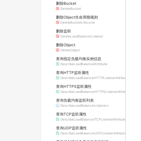
删除Bucket
DeleteBucket
删除Object生命周期规则
DeleteBucketLifecycle
删除监听
DeleteLoadBalancerListener
删除Object
DeleteObject
查询指定负载均衡实例信息
DescribeLoadBalancerAttribute
查询HTTP监听属性
DescribeLoadBalancerHTTPListenerAttribute
查询HTTPS监听属性
DescribeLoadBalancerHTTPSListenerAttribute
查询负载均衡监听列表
DescribeLoadBalancerListeners
查询TCP监听属性
DescribeLoadBalancerTCPListenerAttribute
查询UDP监听属性
DescribeLoadBalancerUDPListenerAttribute