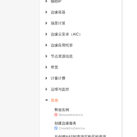
辅助IP
▶
边缘容器
▶
场景计算
▶
边缘云安卓（AIC）
▶
边缘应用托管
▶
节点资源信息
▶
带宽
▶
计量计费
▶
运维与监控
▶
其他
▶
释放实例
ReleaseInstance
创建边缘服务
CreateEnsService
在创建NAS时查询可购买的资源