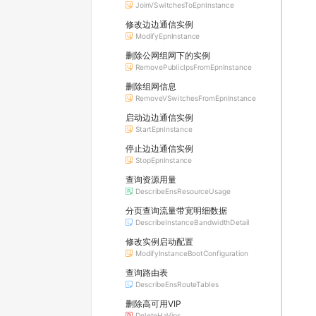
JoinVSwitchesToEpnInstance
修改边边通信实例
ModifyEpnInstance
删除公网组网下的实例
RemovePublicIpsFromEpnInstance
删除组网信息
RemoveVSwitchesFromEpnInstance
启动边边通信实例
StartEpnInstance
停止边边通信实例
StopEpnInstance
查询资源用量
DescribeEnsResourceUsage
分页查询流量带宽明细数据
DescribeInstanceBandwidthDetail
修改实例启动配置
ModifyInstanceBootConfiguration
查询路由表
DescribeEnsRouteTables
删除高可用VIP
DeleteHaVips