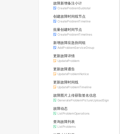
故障新增备注小计
CreateProblemSubtotal
创建故障时间线节点
CreateProblemTimeline
批量创建时间节点
CreateProblemTimelines
新增故障应急协同组
AddProblemServiceGroup
更新故障详情
UpdateProblem
更新故障通告
UpdateProblemNotice
更新故障时间线
UpdateProblemTimeline
故障图片上传获取签名信息
GenerateProblemPictureUploadSign
故障动态
ListProblemOperations
查询故障列表
ListProblems