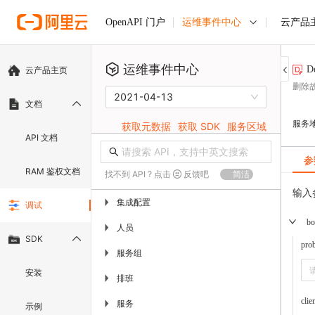
运维事件中心
云产品
OpenAPI 门户
运维事件中心
D
云产品主页
删除
2021-04-13
文档
服务
获取元数据
获取 SDK
服务区域
API 文档
参
RAM 鉴权文档
找不到 API ? 点击
反馈吧
简洁
输入
集成配置
▶
调试
bo
人员
▶
SDK
pro
服务组
▶
安装
排班
▶
clie
服务
▶
示例