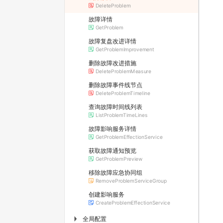
DeleteProblem
故障详情
GetProblem
故障复盘改进详情
GetProblemImprovement
删除故障改进措施
DeleteProblemMeasure
删除故障事件线节点
DeleteProblemTimeline
查询故障时间线列表
ListProblemTimeLines
故障影响服务详情
GetProblemEffectionService
获取故障通知预览
GetProblemPreview
移除故障应急协同组
RemoveProblemServiceGroup
创建影响服务
CreateProblemEffectionService
全局配置
▶