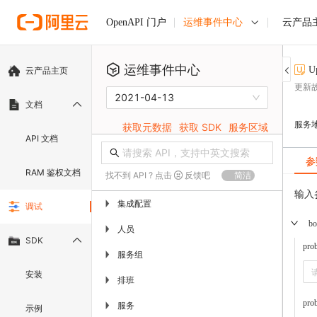
运维事件中心
云产品
OpenAPI 门户
运维事件中心
U
云产品主页
更新
2021-04-13
文档
服务
获取元数据
获取 SDK
服务区域
API 文档
参
RAM 鉴权文档
找不到 API ? 点击
反馈吧
简洁
输入
集成配置
▶
调试
bo
人员
▶
SDK
pro
服务组
▶
安装
排班
▶
pro
服务
▶
示例