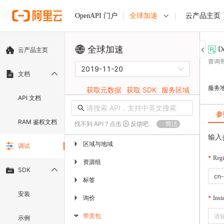
全球加速
云产品主页
OpenAPI 门户
全球加速
D
云产品主页
查询
2019-11-20
文档
服务
获取元数据
获取 SDK
服务区域
API 文档
参
RAM 鉴权文档
找不到 API ? 点击
反馈吧
简洁
输入
区域与地域
▶
调试
Regi
资源组
▶
SDK
标签
▶
安装
询价
▶
Inst
带宽包
示例
▶