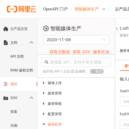
智能媒体生产
云产品
OpenAPI 门户
智能媒体生产
ListP
云产品主页
获取
2020-11-09
文档
服务
获取元数据
获取 SDK
服务区域
API 文档
参
RAM 鉴权文档
找不到 API ? 点击
反馈吧
简洁
输入
媒体上传
▶
调试
StartO
媒资管理
▶
SDK
媒资审核
▶
安装
配置管理
▶
EndOf
媒体处理
示例
▶