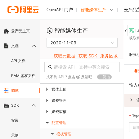
智能媒体生产
云产品
OpenAPI 门户
智能媒体生产
L
云产品主页
获取
2020-11-09
文档
服务
获取元数据
获取 SDK
服务区域
API 文档
参
RAM 鉴权文档
找不到 API ? 点击
反馈吧
简洁
输入
媒体上传
▶
调试
媒资管理
▶
SDK
媒资审核
▶
Typ
安装
配置管理
▶
模板管理
示例
▶