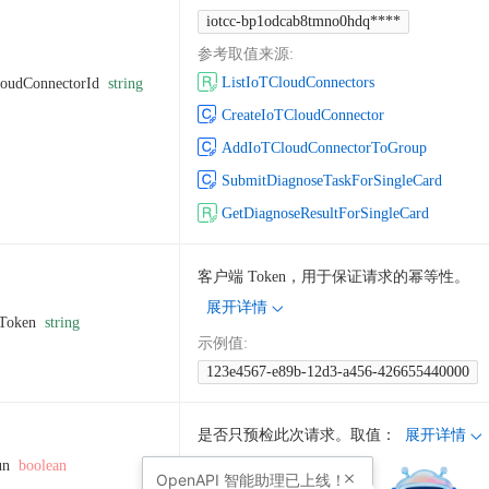
iotcc-bp1odcab8tmno0hdq****
参考取值来源
:
ListIoTCloudConnectors
oudConnectorId
string
CreateIoTCloudConnector
AddIoTCloudConnectorToGroup
SubmitDiagnoseTaskForSingleCard
GetDiagnoseResultForSingleCard
客户端 Token，用于保证请求的幂等性。
展开详情
tToken
string
示例值
:
123e4567-e89b-12d3-a456-426655440000
是否只预检此次请求。取值：
展开详情
un
boolean
示例值
:
OpenAPI
智能助理已上线！