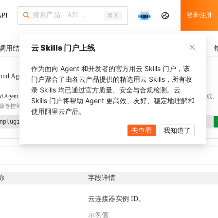
PI
登录/注册
⌘ K
云 Skills 门户上线
调用结果
SDK 示例
CLI 示例
相关示例
调用历史
作为面向 Agent 和开发者的官方用云 Skills 门户，该
oud Agent Toolkit
了解更多
门户聚合了由各云产品提供的精选用云 Skills，所有收
录 Skills 均已通过官方质量、安全与合规检测。云
d Agent Toolkit
提供 Agent 插件、技能、MCP 配置和验证工具，涵盖 SDK 代码生成、Ter
Skills 门户将帮助 Agent 更高效、友好、稳定地理解和
源管控等能力。通过
alibabacloud-agent-toolkit-install
技能可快速完成本地配置。
使用阿里云产品。
nplugin aliyun/alibabacloud-agent-toolkit
去查看
我知道了
称
字段详情
云连接器实例 ID。
示例值
: