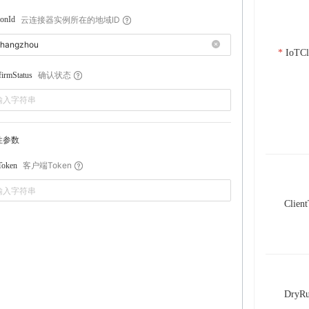
云连接器实例所在的地域ID
onId
IoTCl
确认状态
irmStatus
性参数
客户端Token
Token
Clien
DryR