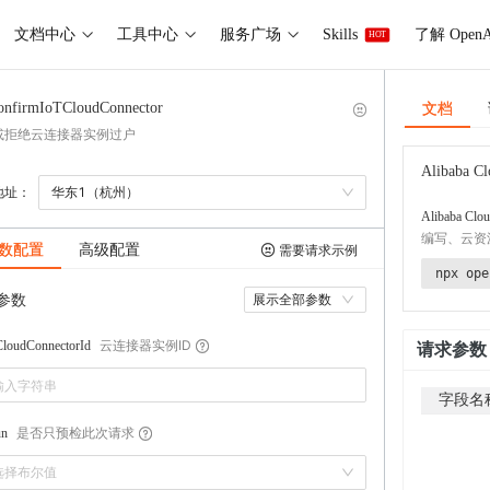
文档中心
工具中心
服务广场
Skills
了解 OpenA
HOT
文档
onfirmIoTCloudConnector
或拒绝云连接器实例过户
Alibaba Cl
地址：
华东1（杭州）
Alibaba Clou
编写、云资
数配置
高级配置
需要请求示例
npx ope
参数
展示全部参数
云连接器实例ID
CloudConnectorId
请求参数
字段名
是否只预检此次请求
un
选择布尔值