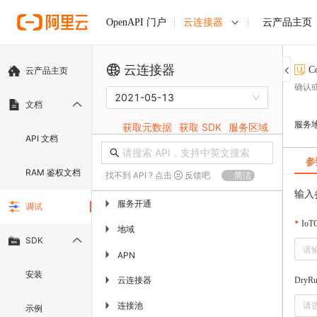
云连接器
云产品主页
OpenAPI 门户
云连接器
C
云产品主页
确认
2021-05-13
文档
服务
获取元数据
获取 SDK
服务区域
API 文档
参
RAM 鉴权文档
找不到 API ? 点击
反馈吧
简洁
输入
服务开通
▶
调试
IoT
地域
▶
SDK
▶
APN
安装
云连接器
▶
DryR
连接池
▶
请
示例