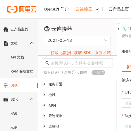
云连接器
云产品主页
OpenAPI 门户
云连接器
L
云产品主页
查询
2021-05-13
文档
服务
获取元数据
获取 SDK
服务区域
API 文档
参
RAM 鉴权文档
找不到 API ? 点击
反馈吧
简洁
输入
服务开通
▶
调试
IoT
地域
▶
SDK
▶
APN
安装
云连接器
▶
Regi
连接池
▶
示例