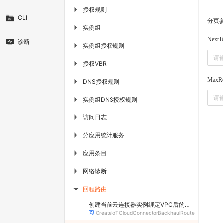
授权规则
▶
CLI
分页
实例组
▶
NextT
诊断
实例组授权规则
▶
授权VBR
▶
MaxRe
DNS授权规则
▶
实例组DNS授权规则
▶
访问日志
▶
分应用统计服务
▶
应用条目
▶
网络诊断
▶
回程路由
▶
创建当前云连接器实例绑定VPC后的回程路由
CreateIoTCloudConnectorBackhaulRoute