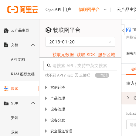
物联网平台
云产品主
OpenAPI 门户
物联网平台
R
云产品主页
向指
2018-01-20
文档
服务
获取元数据
获取 SDK
服务区域
API 文档
参
RAM 鉴权文档
找不到 API ? 点击
反馈吧
简洁
输入
实例迁移
▶
调试
产品管理
▶
SDK
设备管理
▶
IotIns
安装
设备分发
▶
安全隧道管理
▶
示例