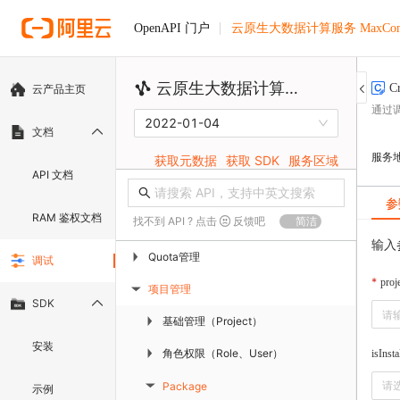
云原生大数据计算服务 MaxComp
OpenAPI 门户
云原生大数据计算服务 MaxCompute
C
云产品主页
通过调
2022-01-04
文档
服务
获取元数据
获取 SDK
服务区域
API 文档
参
RAM 鉴权文档
找不到 API ? 点击
反馈吧
简洁
输入
Quota管理
▶
调试
proj
项目管理
▶
SDK
基础管理（Project）
▶
安装
角色权限（Role、User）
▶
isInsta
请
Package
示例
▶