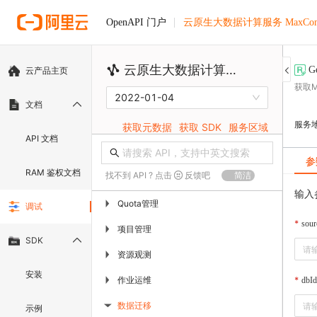
云原生大数据计算服务 MaxComp
OpenAPI 门户
云原生大数据计算服务 MaxCompute
G
云产品主页
获取
2022-01-04
文档
服务
获取元数据
获取 SDK
服务区域
API 文档
参
RAM 鉴权文档
找不到 API ? 点击
反馈吧
简洁
输入
Quota管理
▶
调试
sour
项目管理
▶
SDK
资源观测
▶
安装
作业运维
▶
dbId
数据迁移
示例
▶