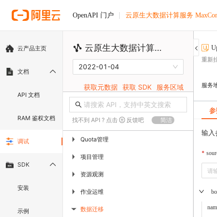
云原生大数据计算服务 MaxComp
OpenAPI 门户
云原生大数据计算服务 MaxCompute
U
云产品主页
重新
2022-01-04
文档
服务
获取元数据
获取 SDK
服务区域
API 文档
参
RAM 鉴权文档
找不到 API ? 点击
反馈吧
简洁
输入
Quota管理
▶
调试
sour
项目管理
▶
SDK
资源观测
▶
安装
作业运维
▶
bo
nam
数据迁移
示例
▶