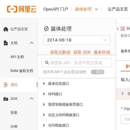
媒体处理
云产品主页
OpenAPI 门户
媒体处理
D
云产品主页
删除
2014-06-18
文档
服务
获取元数据
获取 SDK
服务区域
API 文档
参
RAM 鉴权文档
找不到 API ? 点击
反馈吧
简洁
输入
媒体信息接口
▶
调试
转码接口
▶
SDK
预置智能模板推荐接口
▶
Algo
安装
自定义转码模板接口
▶
水印模板接口
▶
示例