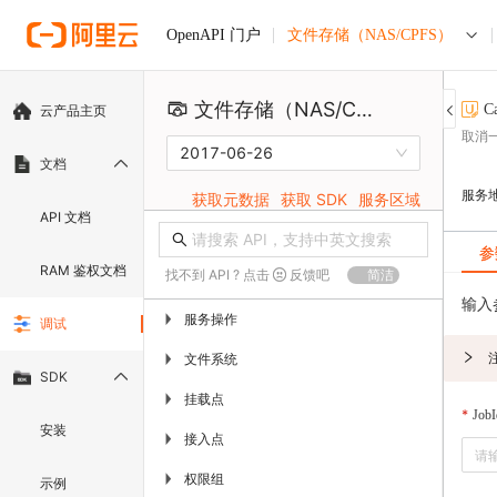
文件存储（NAS/CPFS）
OpenAPI 门户
文件存储（NAS/CPFS）
C
云产品主页
取消
2017-06-26
文档
服务
获取元数据
获取 SDK
服务区域
API 文档
参
RAM 鉴权文档
找不到 API ? 点击
反馈吧
简洁
输入
服务操作
▶
调试
文件系统
▶
SDK
挂载点
▶
JobI
安装
接入点
▶
权限组
▶
示例