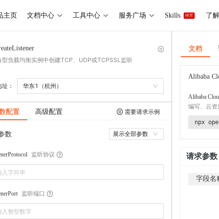
品主页
文档中心
工具中心
服务广场
Skills
了解 
HOT
文档
eateListener
型负载均衡实例中创建TCP、UDP或TCPSSL监听
Alibaba Cl
地址：
华东1（杭州）
Alibaba Clou
编写、云资
数配置
高级配置
需要请求示例
npx ope
参数
展示全部参数
监听协议
enerProtocol
请求参数
字段名
监听端口
enerPort