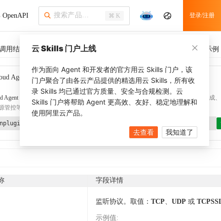
OpenAPI
登录/注册
⌘ K
云 Skills 门户上线
调用结果
SDK 示例
Terraform示例
CLI 示例
相关示例
作为面向 Agent 和开发者的官方用云 Skills 门户，该
oud Agent Toolkit
了解更多
门户聚合了由各云产品提供的精选用云 Skills，所有收
录 Skills 均已通过官方质量、安全与合规检测。云
d Agent Toolkit
提供 Agent 插件、技能、MCP 配置和验证工具，涵盖 SDK 代码生成、Ter
Skills 门户将帮助 Agent 更高效、友好、稳定地理解和
源管控等能力。通过
alibabacloud-agent-toolkit-install
技能可快速完成本地配置。
使用阿里云产品。
nplugin aliyun/alibabacloud-agent-toolkit
去查看
我知道了
称
字段详情
监听协议。取值：
TCP
、
UDP
或
TCPSS
示例值
: