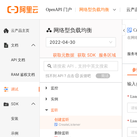
网络型负载均衡
云产
OpenAPI 门户
网络型负载均衡
Cr
云产品主页
在网络
2022-04-30
文档
服务
获取元数据
获取 SDK
服务区域
API 文档
参
RAM 鉴权文档
找不到 API ? 点击
反馈吧
简洁
输入
监控
▶
调试
List
实例
▶
SDK
监听
▶
安装
创建监听
List
CreateListener
删除监听
示例