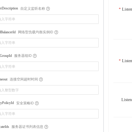
自定义监听名称
erDescription
Liste
网络型负载均衡实例ID
BalancerId
服务器组ID
rGroupId
Liste
连接空闲超时时间
meout
Listen
安全策略ID
tyPolicyId
服务器证书列表信息
cateIds