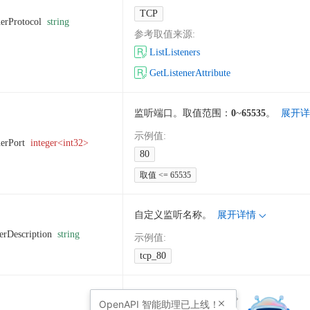
TCP
nerProtocol
string
参考取值来源
:
ListListeners
GetListenerAttribute
监听端口。取值范围：
0
~
65535
。
展开详
示例值
:
nerPort
integer<int32>
80
取值 <= 65535
自定义监听名称。
展开详情
erDescription
string
示例值
:
tcp_80
网络型负载均衡实例 ID。
OpenAPI
智能助理已上线！