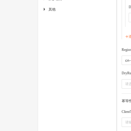
D
其他
▶
Regio
DryR
请
幂等
Client