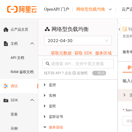
网络型负载均衡
云产
OpenAPI 门户
网络型负载均衡
U
云产品主页
更新
2022-04-30
文档
服务
获取元数据
获取 SDK
服务区域
API 文档
参
RAM 鉴权文档
找不到 API ? 点击
反馈吧
简洁
输入
监控
▶
调试
实例
▶
SDK
监听
▶
Ser
安装
监听证书
▶
服务器组
示例
▶