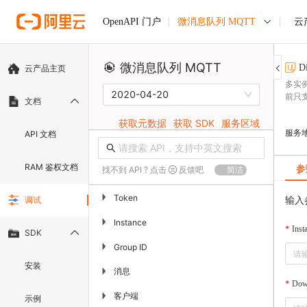
微消息队列 MQTT
云
OpenAPI 门户
微消息队列 MQTT
D
云产品主页
多实
2020-04-20
前只
文档
获取元数据
获取 SDK
服务区域
服务
API 文档
RAM 鉴权文档
参
找不到 API ? 点击
反馈吧
简洁
▶
Token
输入
调试
▶
Instance
Inst
SDK
▶
Group ID
安装
消息
▶
Dow
客户端
▶
示例