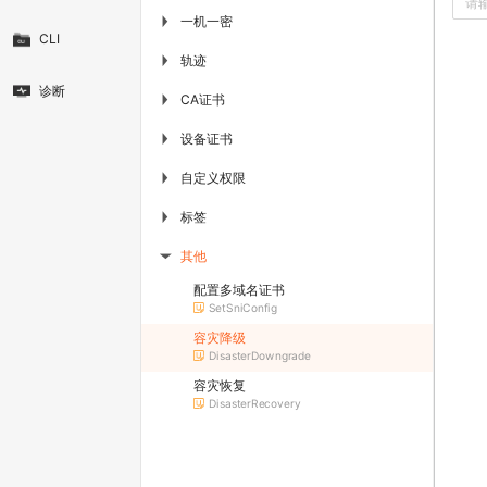
一机一密
▶
CLI
轨迹
▶
诊断
CA证书
▶
设备证书
▶
自定义权限
▶
标签
▶
其他
▶
配置多域名证书
SetSniConfig
容灾降级
DisasterDowngrade
容灾恢复
DisasterRecovery