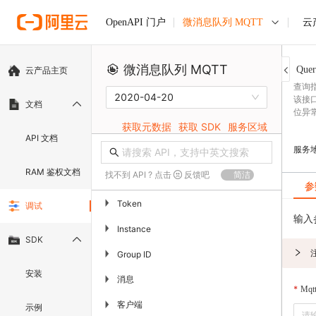
微消息队列 MQTT
云
OpenAPI 门户
微消息队列 MQTT
Quer
云产品主页
查询
2020-04-20
该接
文档
位异
获取元数据
获取 SDK
服务区域
API 文档
服务
RAM 鉴权文档
找不到 API ? 点击
反馈吧
简洁
参
▶
Token
调试
输入
▶
Instance
SDK
▶
Group ID
安装
消息
▶
Mqt
客户端
▶
示例