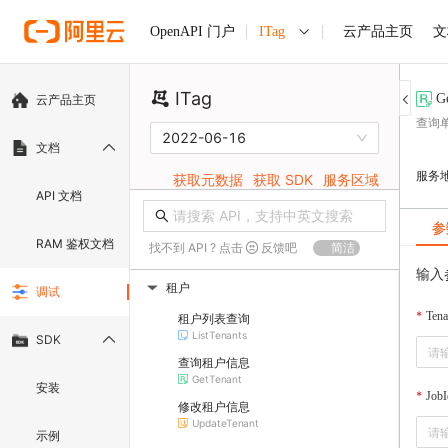
ITag
云产品主页
文
OpenAPI 门户
ITag
G
云产品主页
查询
2022-06-16
文档
服务
获取元数据
获取 SDK
服务区域
API 文档
参
RAM 鉴权文档
找不到 API ? 点击
反馈吧
简洁
输入
租户
调试
▶
Tena
租户列表查询
ListTenants
SDK
查询租户信息
GetTenant
安装
JobI
修改租户信息
UpdateTenant
示例