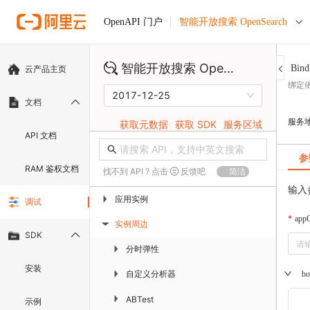
智能开放搜索 OpenSearch
OpenAPI 门户
智能开放搜索 OpenSearch
Bind
云产品主页
绑定依赖
2017-12-25
文档
服务
获取元数据
获取 SDK
服务区域
API 文档
参
RAM 鉴权文档
找不到 API ? 点击
反馈吧
简洁
输入
应用实例
▶
调试
appG
实例周边
▶
SDK
分时弹性
▶
安装
自定义分析器
▶
bo
▶
ABTest
示例