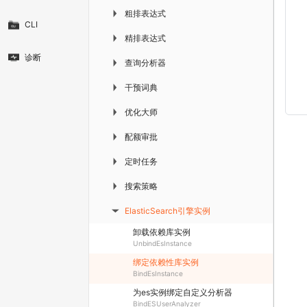
粗排表达式
▶
CLI
精排表达式
▶
诊断
查询分析器
▶
干预词典
▶
优化大师
▶
配额审批
▶
定时任务
▶
搜索策略
▶
ElasticSearch引擎实例
▶
卸载依赖库实例
UnbindEsInstance
绑定依赖性库实例
BindEsInstance
为es实例绑定自定义分析器
BindESUserAnalyzer