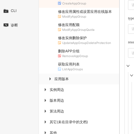
CreateAppGroup
CLI
修改应用属性或设置应用在线版本
ModifyAppGroup
type
修改应用配额
诊断
ModifyAppGroupQuota
修改实例删除保护
res
UpdateAppGroupDeleteProtection
删除APP分组
RemoveAppGroup
获取应用列表
ListAppGroups
应用版本
▶
实例周边
▶
版本周边
▶
算法周边
▶
其它(未在目录中的文档)
▶
其他
▶