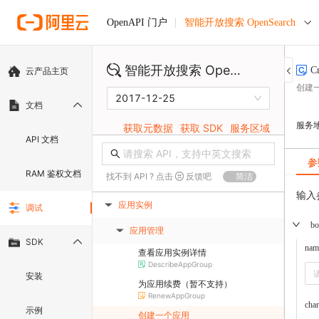
智能开放搜索 OpenSearch
OpenAPI 门户
智能开放搜索 OpenSearch
C
云产品主页
创建一
2017-12-25
文档
服务
获取元数据
获取 SDK
服务区域
API 文档
参
RAM 鉴权文档
找不到 API ? 点击
反馈吧
简洁
输入
应用实例
调试
▶
bo
应用管理
▶
SDK
nam
查看应用实例详情
DescribeAppGroup
安装
为应用续费（暂不支持）
RenewAppGroup
cha
示例
创建一个应用