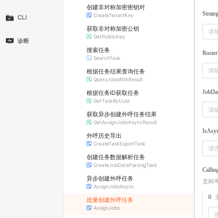
创建非对称加密密钥对
Strate
CreateTenantKey
CLI
获取非对称加密公钥
GetPublicKey
诊断
搜索任务
Roste
SearchTask
根据任务结果查询任务
QueryJobsWithResult
JobDa
根据任务ID获取任务
GetTaskByUuid
获取异步创建外呼任务结果
GetAssignJobsAsyncResult
IsAsy
外呼历史导出
CreateTaskExportTask
请
创建任务数据解析任务
CreateJobDataParsingTask
Calli
异步创建外呼任务
主叫
AssignJobsAsync
0
批量创建外呼任务
AssignJobs