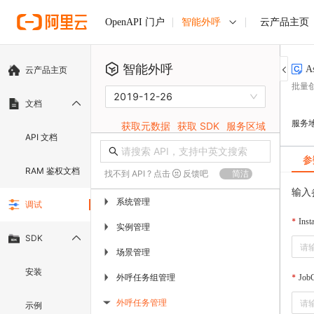
智能外呼
云产品主页
OpenAPI 门户
智能外呼
A
云产品主页
批量
2019-12-26
文档
服务
获取元数据
获取 SDK
服务区域
API 文档
参
RAM 鉴权文档
找不到 API ? 点击
反馈吧
简洁
输入
系统管理
▶
调试
Inst
实例管理
▶
SDK
场景管理
▶
安装
外呼任务组管理
▶
Job
外呼任务管理
示例
▶