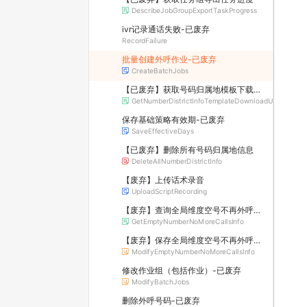
DescribeJobGroupExportTaskProgress
ivr记录通话失败-已废弃
RecordFailure
批量创建外呼作业-已废弃
CreateBatchJobs
【已废弃】获取号码归属地模板下载链接
GetNumberDistrictInfoTemplateDownloadUrl
保存基础策略有效期-已废弃
SaveEffectiveDays
【已废弃】删除所有号码归属地信息
DeleteAllNumberDistrictInfo
【废弃】上传话术录音
UploadScriptRecording
【废弃】查询全局维度空号不再外呼功能开关
GetEmptyNumberNoMoreCallsInfo
【废弃】保存全局维度空号不再外呼功能开关
ModifyEmptyNumberNoMoreCallsInfo
修改作业组（包括作业）-已废弃
ModifyBatchJobs
删除外呼号码-已废弃