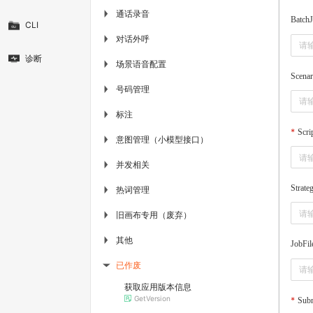
通话录音
▶
BatchJ
CLI
对话外呼
▶
诊断
场景语音配置
▶
Scenar
号码管理
▶
标注
▶
Scri
意图管理（小模型接口）
▶
并发相关
▶
Strate
热词管理
▶
旧画布专用（废弃）
▶
其他
▶
JobFil
已作废
▶
获取应用版本信息
GetVersion
Subm