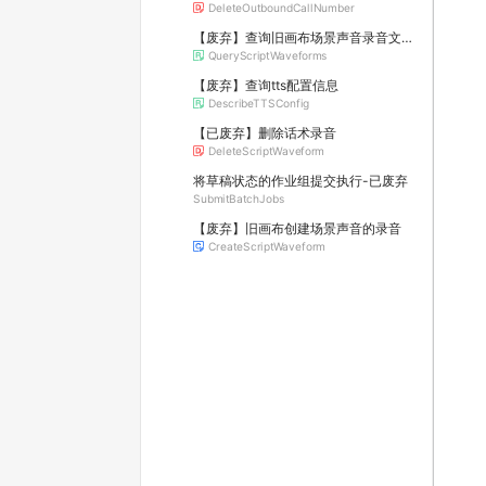
DeleteOutboundCallNumber
【废弃】查询旧画布场景声音录音文件列表
QueryScriptWaveforms
【废弃】查询tts配置信息
DescribeTTSConfig
【已废弃】删除话术录音
DeleteScriptWaveform
将草稿状态的作业组提交执行-已废弃
SubmitBatchJobs
【废弃】旧画布创建场景声音的录音
CreateScriptWaveform