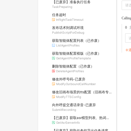
【已废弃】准备执行任务
请
TaskPreparing
任务超时
Calli
InflightTaskTimeout
0
发布话术到调试环境
PublishScriptForDebug
获取智能体配置列表（已作废）
ListAgentProfiles
获取智能体配置模版（已作废）
GetAgentProfileTemplate
删除智能体配置（已作废）
DeleteAgentProfiles
修改外呼号码-已废弃
ModifyOutboundCallNumber
修改旧画布场景的tts配置（旧画布专用，废弃）
ModifyTTSConfig
向外呼提交通话录音-已废弃
SubmitRecording
【已废弃】获取asr模型列表、热词列表等信息
GetAsrServerInfo
【已废弃】获取任务组导出任务进度