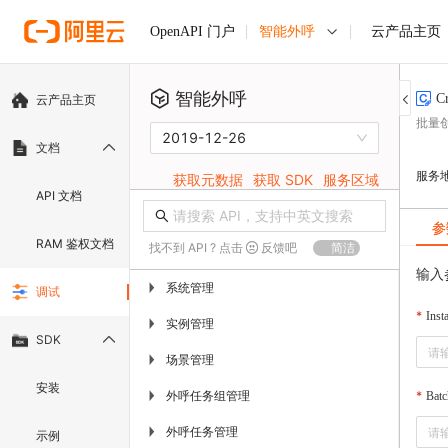
智能外呼
云产品主页
OpenAPI 门户
智能外呼
C
云产品主页
批量
2019-12-26
文档
服务
获取元数据
获取 SDK
服务区域
API 文档
参
RAM 鉴权文档
找不到 API ? 点击
反馈吧
简洁
输入
系统管理
▶
调试
Inst
实例管理
▶
SDK
场景管理
▶
安装
外呼任务组管理
▶
Bat
外呼任务管理
▶
示例