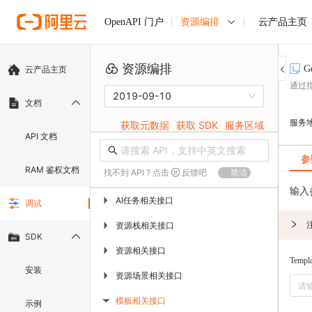
资源编排
云产品主页
OpenAPI 门户
资源编排
G
云产品主页
通过
2019-09-10
文档
服务
获取元数据
获取 SDK
服务区域
API 文档
参
RAM 鉴权文档
找不到 API ? 点击
反馈吧
简洁
输入
AI任务相关接口
▶
调试
资源栈相关接口
▶
SDK
资源相关接口
▶
Templ
安装
资源场景相关接口
▶
模板相关接口
示例
▶