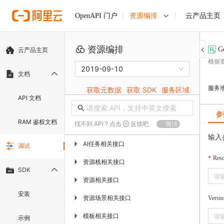
资源编排
云产品主页
OpenAPI 门户
资源编排
G
云产品主页
根据
2019-09-10
文档
服务
获取元数据
获取 SDK
服务区域
API 文档
参
RAM 鉴权文档
找不到 API ? 点击
反馈吧
简洁
输入
AI任务相关接口
▶
调试
Res
资源栈相关接口
▶
SDK
资源相关接口
▶
安装
资源场景相关接口
▶
Versio
模板相关接口
▶
示例