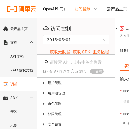
访问控制
云产品主页
OpenAPI 门户
访问控制
U
云产品主页
为云
2015-05-01
文档
服务
获取元数据
获取 SDK
服务区域
API 文档
参
RAM 鉴权文档
找不到 API ? 点击
反馈吧
简洁
输入
用户管理
▶
调试
Res
用户组管理
▶
SDK
角色管理
▶
安装
权限管理
▶
Res
0
安全设置
▶
示例