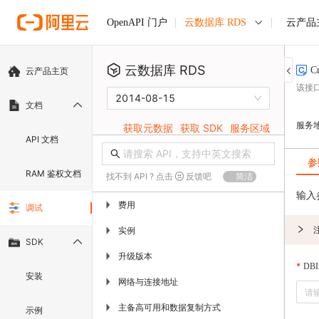
云数据库 RDS
云产品
OpenAPI 门户
云数据库 RDS
C
云产品主页
该接口
2014-08-15
文档
服务
获取元数据
获取 SDK
服务区域
API 文档
参
RAM 鉴权文档
找不到 API ? 点击
反馈吧
简洁
输入
费用
▶
调试
实例
▶
SDK
升级版本
▶
DBIn
安装
网络与连接地址
▶
主备高可用和数据复制方式
▶
示例