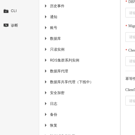
DB
历史事件
▶
CLI
通知
▶
诊断
Migr
账号
▶
数据库
▶
只读实例
▶
Che
RDS集群系列实例
▶
数据库代理
▶
幂等
数据库共享代理（下线中）
▶
Client
安全加密
▶
日志
▶
备份
▶
恢复
▶