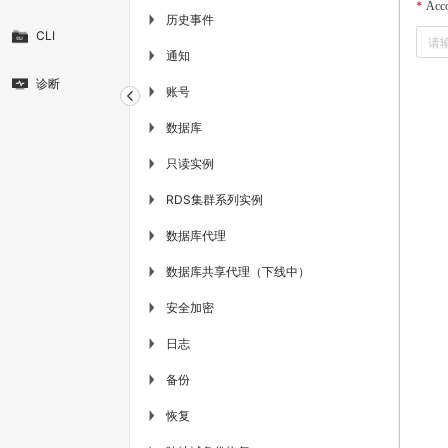
Acc
历史事件
▶
CLI
通知
▶
诊断
账号
▶
数据库
▶
只读实例
▶
RDS集群系列实例
▶
数据库代理
▶
数据库共享代理（下线中）
▶
安全加密
▶
日志
▶
备份
▶
恢复
▶