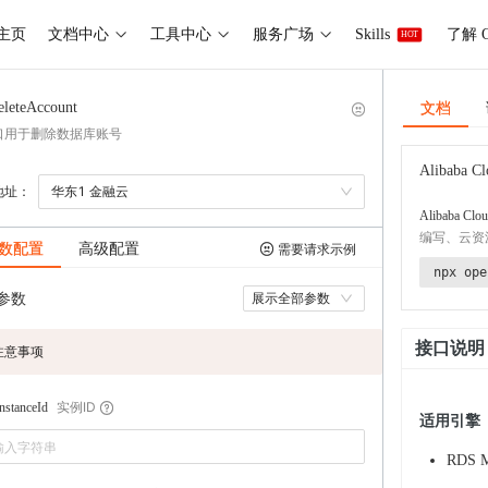
主页
文档中心
工具中心
服务广场
Skills
了解 O
HOT
文档
eleteAccount
口用于删除数据库账号
Alibaba Cl
地址：
华东1 金融云
Alibaba Clou
编写、云资
数配置
高级配置
需要请求示例
npx ope
参数
展示全部参数
接口说明
注意事项
实例ID
stanceId
适用引擎
RDS 