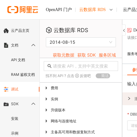
云数据库 RDS
云产品
OpenAPI 门户
云数据库 RDS
D
云产品主页
该接
2014-08-15
文档
服务
获取元数据
获取 SDK
服务区域
API 文档
参
RAM 鉴权文档
找不到 API ? 点击
反馈吧
简洁
输入
费用
▶
调试
实例
▶
SDK
升级版本
▶
DBIn
安装
网络与连接地址
▶
主备高可用和数据复制方式
▶
示例