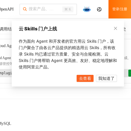
penAPI
登录/注册
⌘ K
云 Skills 门户上线
调用结果
SDK 示例
CLI 示例
相关示例 (1)
调用历史
作为面向 Agent 和开发者的官方用云 Skills 门户，该
oud Agent Toolkit
了解更多
门户聚合了由各云产品提供的精选用云 Skills，所有收
录 Skills 均已通过官方质量、安全与合规检测。云
d Agent Toolkit
提供 Agent 插件、技能、MCP 配置和验证工具，涵盖 SDK 代码生成、Ter
Skills 门户将帮助 Agent 更高效、友好、稳定地理解和
源管控等能力。通过
alibabacloud-agent-toolkit-install
技能可快速完成本地配置。
使用阿里云产品。
nplugin aliyun/alibabacloud-agent-toolkit
去查看
我知道了
MySQL