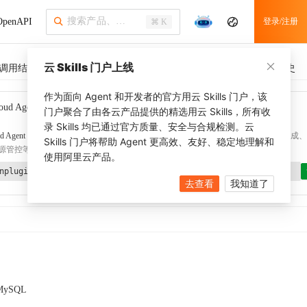
penAPI
登录/注册
⌘ K
云 Skills 门户上线
调用结果
SDK 示例
CLI 示例
相关示例 (1)
调用历史
作为面向 Agent 和开发者的官方用云 Skills 门户，该
oud Agent Toolkit
了解更多
门户聚合了由各云产品提供的精选用云 Skills，所有收
录 Skills 均已通过官方质量、安全与合规检测。云
d Agent Toolkit
提供 Agent 插件、技能、MCP 配置和验证工具，涵盖 SDK 代码生成、Ter
Skills 门户将帮助 Agent 更高效、友好、稳定地理解和
源管控等能力。通过
alibabacloud-agent-toolkit-install
技能可快速完成本地配置。
使用阿里云产品。
nplugin aliyun/alibabacloud-agent-toolkit
去查看
我知道了
MySQL