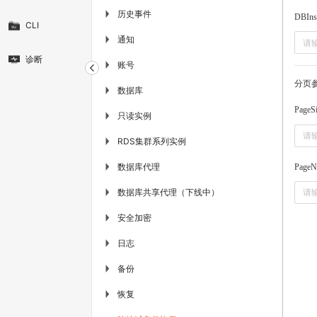
历史事件
▶
DBIns
CLI
通知
▶
诊断
账号
▶
分页
数据库
▶
PageS
只读实例
▶
RDS集群系列实例
▶
数据库代理
▶
PageN
数据库共享代理（下线中）
▶
安全加密
▶
日志
▶
备份
▶
恢复
▶