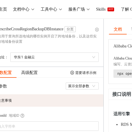
主页
文档中心
工具中心
服务广场
Skills
了解 O
HOT
文档
escribeCrossRegionBackupDBInstance
分页
口用于查询所选地域的哪些实例开启了跨地域备份，以及这些实
跨地域备份设置
Alibaba Cl
地址：
华东1 金融云
Alibaba Clou
编写、云资
数配置
高级配置
需要请求示例
npx ope
参数
展示全部参数
接口说明
注意事项
适用引擎
地域ID
onId
RDS 