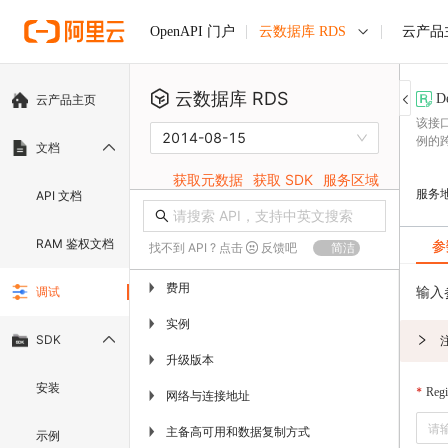
云数据库 RDS
云产品
OpenAPI 门户
云数据库 RDS
D
云产品主页
该接
2014-08-15
例的
文档
获取元数据
获取 SDK
服务区域
服务
API 文档
RAM 鉴权文档
参
找不到 API ? 点击
反馈吧
简洁
费用
▶
输入
调试
实例
▶
SDK
升级版本
▶
安装
Regi
网络与连接地址
▶
主备高可用和数据复制方式
▶
示例