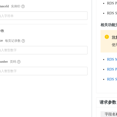
RDS P
实例ID
tanceId
RDS S
相关功能
参数
注
每页记录数
ize
使
RDS
页码
umber
RDS 
RDS 
请求参数
字段名