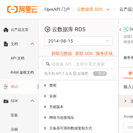
云数据库 RDS
云产品
OpenAPI 门户
云数据库 RDS
D
云产品主页
该接
2014-08-15
慎使
文档
获取元数据
获取 SDK
服务区域
服务
API 文档
RAM 鉴权文档
参
找不到 API ? 点击
反馈吧
简洁
费用
▶
输入
调试
实例
▶
SDK
升级版本
▶
安装
Accep
网络与连接地址
▶
主备高可用和数据复制方式
▶
示例