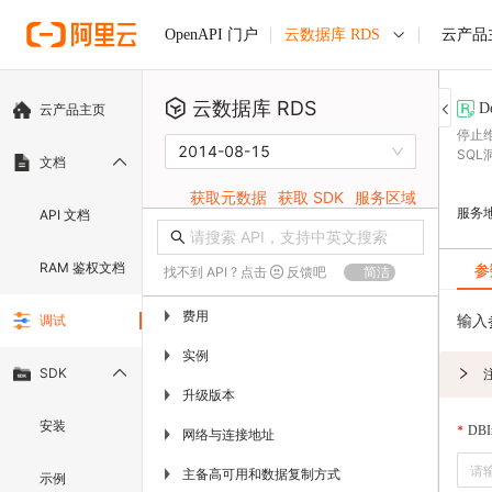
云数据库 RDS
云产品
OpenAPI 门户
云数据库 RDS
D
云产品主页
停止
2014-08-15
SQL
文档
获取元数据
获取 SDK
服务区域
服务
API 文档
RAM 鉴权文档
参
找不到 API ? 点击
反馈吧
简洁
费用
▶
输入
调试
实例
▶
SDK
升级版本
▶
安装
DBIn
网络与连接地址
▶
主备高可用和数据复制方式
▶
示例