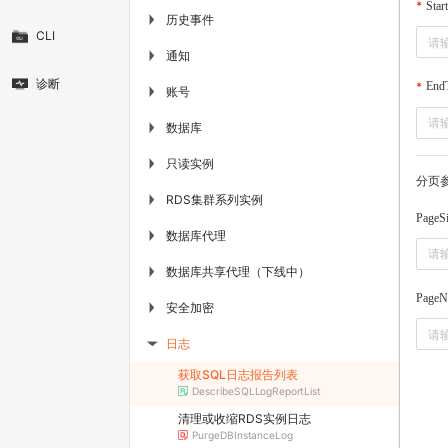
Star
历史事件
▶
CLI
通知
▶
诊断
End
账号
▶
数据库
▶
只读实例
▶
分页
RDS集群系列实例
▶
PageS
数据库代理
▶
数据库共享代理（下线中）
▶
PageN
安全加密
▶
日志
▶
获取SQL日志报告列表
DescribeSQLLogReportList
清理或收缩RDS实例日志
PurgeDBInstanceLog