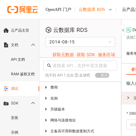
云数据库 RDS
云产品
OpenAPI 门户
云数据库 RDS
D
云产品主页
该接
2014-08-15
文档
服务
获取元数据
获取 SDK
服务区域
API 文档
参
RAM 鉴权文档
找不到 API ? 点击
反馈吧
简洁
输入
费用
▶
调试
实例
▶
SDK
升级版本
▶
DBIn
安装
网络与连接地址
▶
主备高可用和数据复制方式
▶
示例