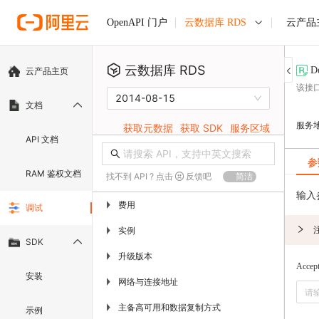
云数据库 RDS
云产品
OpenAPI 门户
云数据库 RDS
De
云产品主页
该接口
2014-08-15
文档
服务
获取元数据
获取 SDK
服务区域
API 文档
参
RAM 鉴权文档
找不到 API ? 点击
反馈吧
简洁
输入
费用
▶
调试
实例
▶
SDK
升级版本
▶
Accep
安装
网络与连接地址
▶
主备高可用和数据复制方式
▶
示例