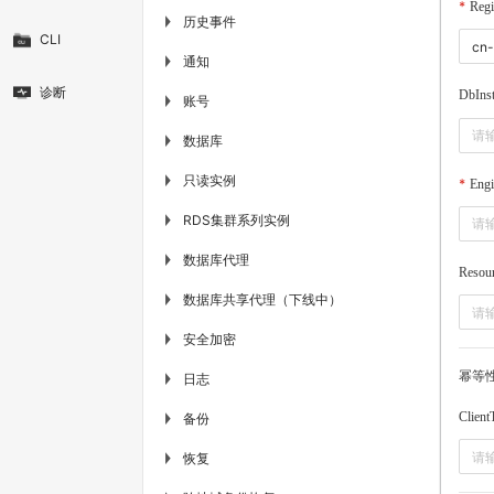
Regi
历史事件
▶
CLI
通知
▶
诊断
DbInst
账号
▶
数据库
▶
只读实例
▶
Engi
RDS集群系列实例
▶
数据库代理
▶
Resou
数据库共享代理（下线中）
▶
安全加密
▶
幂等
日志
▶
Client
备份
▶
恢复
▶