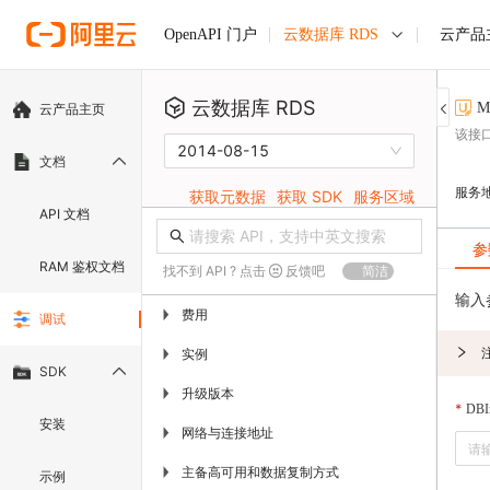
云数据库 RDS
云产品
OpenAPI 门户
云数据库 RDS
M
云产品主页
该接
2014-08-15
文档
服务
获取元数据
获取 SDK
服务区域
API 文档
参
RAM 鉴权文档
找不到 API ? 点击
反馈吧
简洁
输入
费用
▶
调试
实例
▶
SDK
升级版本
▶
DBIn
安装
网络与连接地址
▶
主备高可用和数据复制方式
▶
示例