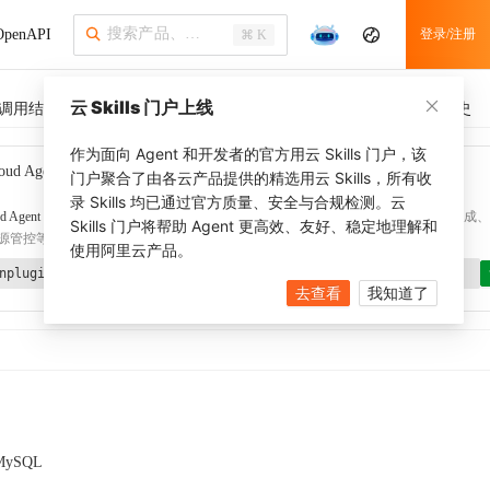
penAPI
登录/注册
⌘ K
云 Skills 门户上线
调用结果
SDK 示例
CLI 示例
相关示例 (1)
调用历史
作为面向 Agent 和开发者的官方用云 Skills 门户，该
oud Agent Toolkit
了解更多
门户聚合了由各云产品提供的精选用云 Skills，所有收
录 Skills 均已通过官方质量、安全与合规检测。云
d Agent Toolkit
提供 Agent 插件、技能、MCP 配置和验证工具，涵盖 SDK 代码生成、Ter
Skills 门户将帮助 Agent 更高效、友好、稳定地理解和
源管控等能力。通过
alibabacloud-agent-toolkit-install
技能可快速完成本地配置。
使用阿里云产品。
nplugin aliyun/alibabacloud-agent-toolkit
去查看
我知道了
MySQL