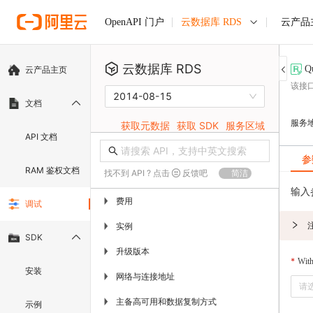
云数据库 RDS
云产品
OpenAPI 门户
云数据库 RDS
Q
云产品主页
该接
2014-08-15
文档
服务
获取元数据
获取 SDK
服务区域
API 文档
参
RAM 鉴权文档
找不到 API ? 点击
反馈吧
简洁
输入
费用
▶
调试
实例
▶
SDK
升级版本
▶
Wit
安装
网络与连接地址
▶
请
主备高可用和数据复制方式
▶
示例