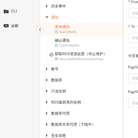
Fro
历史事件
▶
CLI
通知
▶
诊断
查询通知
To
QueryNotify
确认通知
ConfirmNotify
获取RDS资源设置（停止维护）
分页
DescribeRdsResourceSettings
PageS
账号
▶
数据库
▶
只读实例
▶
PageN
RDS集群系列实例
▶
数据库代理
▶
数据库共享代理（下线中）
▶
安全加密
▶