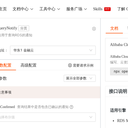
主页
文档中心
工具中心
服务广场
Skills
了解 O
HOT
文档
ueryNotify
分页
口用于查询RDS的通知
Alibaba Cl
地址：
华东1 金融云
Alibaba Clou
编写、云资
数配置
高级配置
需要请求示例
npx ope
参数
展示全部参数
接口说明
注意事项
查询结果中是否包含已确认的通知
hConfirmed
适用引擎
选择布尔值
RDS 