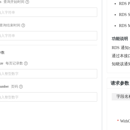
查询开始时间
m
RDS P
RDS S
查询结束时间
RDS M
功能说明
RDS 
参数
通过本接
每页记录数
ize
知晓该通
请求参数
页码
umber
字段名
WithC