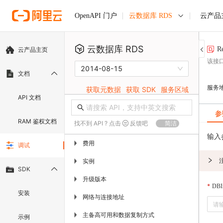
云数据库 RDS
云产品
OpenAPI 门户
云数据库 RDS
R
云产品主页
该接
2014-08-15
文档
服务
获取元数据
获取 SDK
服务区域
API 文档
参
RAM 鉴权文档
找不到 API ? 点击
反馈吧
简洁
输入
费用
▶
调试
实例
▶
SDK
升级版本
▶
DBIn
安装
网络与连接地址
▶
主备高可用和数据复制方式
▶
示例