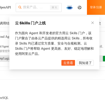
penAPI
登录/注册
⌘ K
云 Skills 门户上线
调用结果
SDK 示例
CLI 示例
相关示例 (1)
调用历史
作为面向 Agent 和开发者的官方用云 Skills 门户，该
oud Agent Toolkit
了解更多
门户聚合了由各云产品提供的精选用云 Skills，所有收
录 Skills 均已通过官方质量、安全与合规检测。云
d Agent Toolkit
提供 Agent 插件、技能、MCP 配置和验证工具，涵盖 SDK 代码生成、Ter
Skills 门户将帮助 Agent 更高效、友好、稳定地理解和
源管控等能力。通过
alibabacloud-agent-toolkit-install
技能可快速完成本地配置。
使用阿里云产品。
nplugin aliyun/alibabacloud-agent-toolkit
去查看
我知道了
greSQL