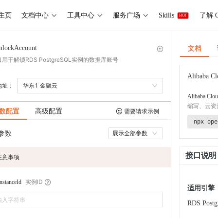
主页
文档中心
工具中心
服务广场
Skills
了解 O
HOT
文档
nlockAccount
用于解锁RDS PostgreSQL实例的数据库账号
Alibaba Cl
地址：
华东1 金融云
Alibaba Clou
编写、云资
数配置
高级配置
需要请求示例
npx ope
参数
展示全部参数
接口说明
注意事项
实例ID
stanceId
适用引擎
RDS Post