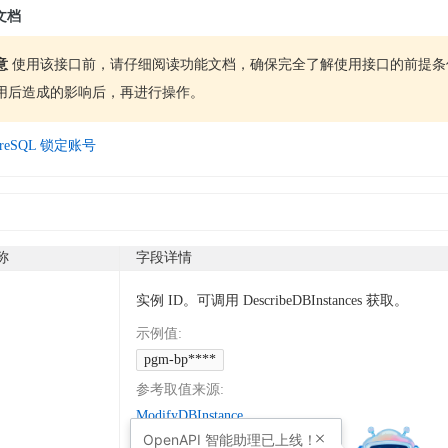
文档
意
使用该接口前，请仔细阅读功能文档，确保完全了解使用接口的前提条
用后造成的影响后，再进行操作。
tgreSQL 锁定账号
称
字段详情
实例 ID。可调用 DescribeDBInstances 获取。
示例值
:
pgm-bp****
参考取值来源
:
ModifyDBInstance
OpenAPI
智能助理已上线！
CloneDBInstance