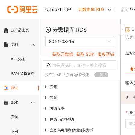
云数据库 RDS
云产品
OpenAPI 门户
云数据库 RDS
U
云产品主页
该接口
2014-08-15
文档
服务
获取元数据
获取 SDK
服务区域
API 文档
参
RAM 鉴权文档
找不到 API ? 点击
反馈吧
简洁
输入
费用
▶
调试
实例
▶
SDK
升级版本
▶
DBIn
安装
网络与连接地址
▶
主备高可用和数据复制方式
▶
示例