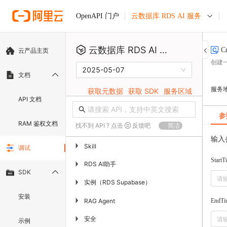
云数据库 RDS AI 服务
OpenAPI 门户
云数据库 RDS AI 服务
Cr
云产品主页
创建
2025-05-07
文档
服务
获取元数据
获取 SDK
服务区域
API 文档
参
RAM 鉴权文档
找不到 API ? 点击
反馈吧
简洁
输入
▶
Skill
调试
StartT
RDS AI助手
▶
SDK
实例（RDS Supabase）
▶
安装
▶
RAG Agent
EndTi
安全
▶
示例