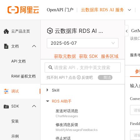
云数据库 RDS AI 服务
OpenAPI 门户
云数据库 RDS AI 服务
GetM
云产品主页
该接
2025-05-07
文档
服务
获取元数据
获取 SDK
服务区域
API 文档
参
RAM 鉴权文档
找不到 API ? 点击
反馈吧
简洁
输入
▶
Skill
调试
Conver
RDS AI助手
▶
SDK
发送对话消息
ChatMessages
安装
FirstId
修改消息反馈
ModifyMessagesFeedbacks
示例
停止对话