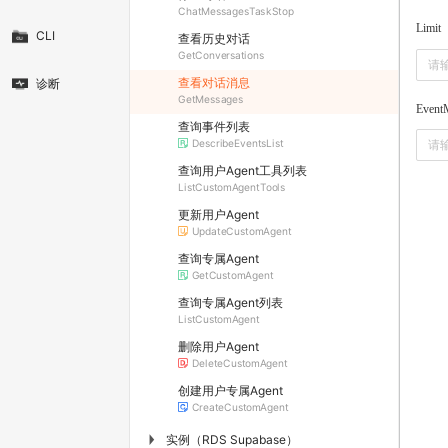
ChatMessagesTaskStop
Limit
CLI
查看历史对话
GetConversations
查看对话消息
诊断
GetMessages
Event
查询事件列表
DescribeEventsList
查询用户Agent工具列表
ListCustomAgentTools
更新用户Agent
UpdateCustomAgent
查询专属Agent
GetCustomAgent
查询专属Agent列表
ListCustomAgent
删除用户Agent
DeleteCustomAgent
创建用户专属Agent
CreateCustomAgent
实例（RDS Supabase）
▶